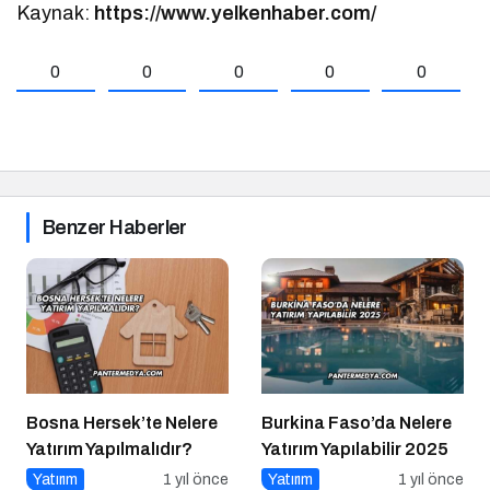
Kaynak:
https://www.yelkenhaber.com/
0
0
0
0
0
Benzer Haberler
Bosna Hersek’te Nelere
Burkina Faso’da Nelere
Yatırım Yapılmalıdır?
Yatırım Yapılabilir 2025
Yatırım
1 yıl önce
Yatırım
1 yıl önce