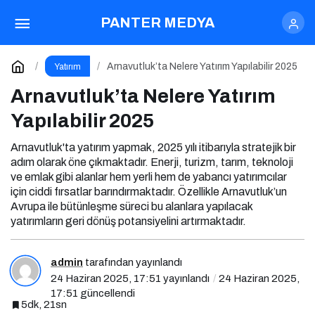
Arnavutluk’ta Nelere Yatırım Yapılabilir 2025
PANTER MEDYA
Yorum Yap
Arnavutluk’ta Nelere Yatırım Yapılabilir 2025
Yatırım
Arnavutluk’ta Nelere Yatırım
Yapılabilir 2025
Arnavutluk'ta yatırım yapmak, 2025 yılı itibarıyla stratejik bir
adım olarak öne çıkmaktadır. Enerji, turizm, tarım, teknoloji
ve emlak gibi alanlar hem yerli hem de yabancı yatırımcılar
için ciddi fırsatlar barındırmaktadır. Özellikle Arnavutluk’un
Avrupa ile bütünleşme süreci bu alanlara yapılacak
yatırımların geri dönüş potansiyelini artırmaktadır.
admin
tarafından yayınlandı
24 Haziran 2025, 17:51
yayınlandı
24 Haziran 2025,
17:51
güncellendi
5dk, 21sn